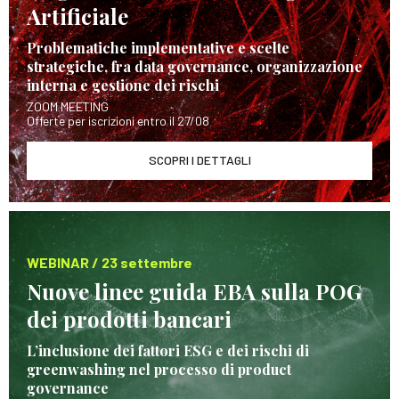
Artificiale
Problematiche implementative e scelte
strategiche, fra data governance, organizzazione
interna e gestione dei rischi
ZOOM MEETING
Offerte per iscrizioni entro il 27/08
SCOPRI I DETTAGLI
WEBINAR / 23 settembre
Nuove linee guida EBA sulla POG
dei prodotti bancari
L’inclusione dei fattori ESG e dei rischi di
greenwashing nel processo di product
governance