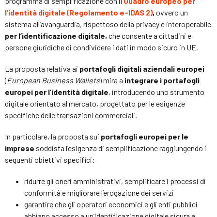
programma di semplificazione con il
Quadro europeo per
l’identità digitale (Regolamento e-IDAS 2)
,
ovvero un
sistema all’avanguardia, rispettoso della privacy e interoperabile
per l’identificazione digitale,
che consente a cittadini e
persone giuridiche di condividere i dati in modo sicuro in UE.
La proposta relativa ai
portafogli digitali aziendali europei
(
European Business Wallets
) mira a
integrare i portafogli
europei per l’identità digitale
, introducendo uno strumento
digitale orientato al mercato, progettato per le esigenze
specifiche delle transazioni commerciali.
In particolare, la proposta sui
portafogli europei per le
imprese
soddisfa l’esigenza di semplificazione raggiungendo i
seguenti obiettivi specifici:
ridurre gli oneri amministrativi, semplificare i processi di
conformità e migliorare l’erogazione dei servizi
garantire che gli operatori economici e gli enti pubblici
abbiano accesso a un’identificazione digitale sicura e