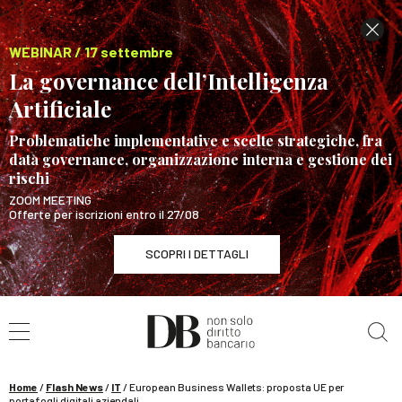
WEBINAR / 17 settembre
La governance dell’Intelligenza
Artificiale
Problematiche implementative e scelte strategiche, fra
data governance, organizzazione interna e gestione dei
rischi
ZOOM MEETING
Offerte per iscrizioni entro il 27/08
SCOPRI I DETTAGLI
Cerca nel sito
WEBINAR / 17 settembre
La governance dell’Intelligenza Artificiale
SCOPRI I DETTAGLI
Home
/
Flash News
/
IT
/
European Business Wallets: proposta UE per
portafogli digitali aziendali