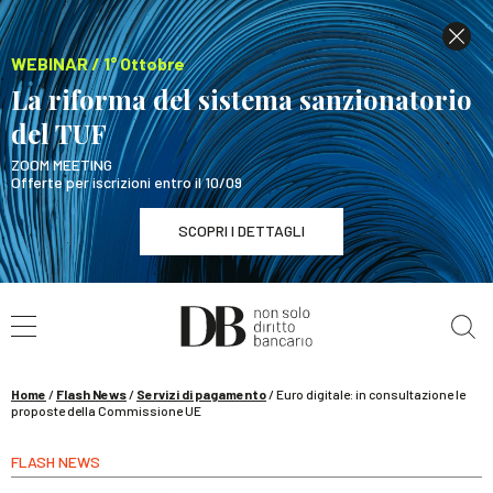
WEBINAR / 1° Ottobre
La riforma del sistema sanzionatorio
del TUF
ZOOM MEETING
Offerte per iscrizioni entro il 10/09
SCOPRI I DETTAGLI
Cerca nel sito
WEBINAR / 1° Ottobre
La riforma del sistema sanzionatorio del TUF
SCOPRI I DETTAGLI
Home
/
Flash News
/
Servizi di pagamento
/
Euro digitale: in consultazione le
proposte della Commissione UE
FLASH NEWS