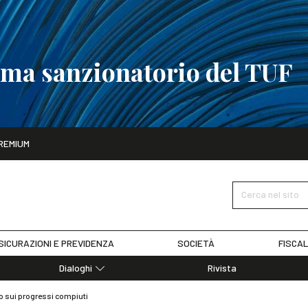
tema sanzionatorio del TUF
ito
REMIUM
tobre
La riforma del sistema sanzionatorio del TUF
SCOPRI I DET
Cerca nel sito
SICURAZIONI E PREVIDENZA
SOCIETÀ
FISCAL
Dialoghi
Rivista
Dialoghi di Diritto dell'Economia
rto sui progressi compiuti
Editoriali