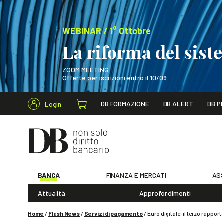
WEBINAR / 1° Ottobre
La riforma del sis
ZOOM MEETING
Offerte per iscrizioni entro il 10/09
Cerca nel s
DB FORMAZIONE
DB ALERT
DB P
Login
WEBINAR / 1° Ot
BANCA
FINANZA E MERCATI
AS
Attualità
Approfondimenti
Home
/
Flash News
/
Servizi di pagamento
/
Euro digitale: il terzo rappo