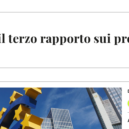
Articoli
Note
il terzo rapporto sui p