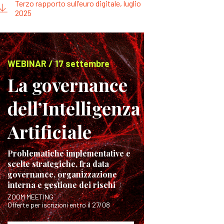
Terzo rapporto sull'euro digitale, luglio
2025
WEBINAR / 17 settembre
La governance
dell’Intelligenza
Artificiale
Problematiche implementative e
scelte strategiche, fra data
governance, organizzazione
interna e gestione dei rischi
ZOOM MEETING
Offerte per iscrizioni entro il 27/08