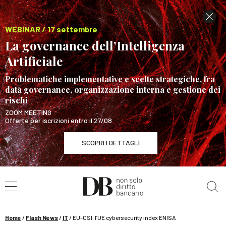
WEBINAR / 17 settembre
La governance dell’Intelligenza
Artificiale
Problematiche implementative e scelte strategiche, fra
data governance, organizzazione interna e gestione dei
rischi
ZOOM MEETING
Offerte per iscrizioni entro il 27/08
SCOPRI I DETTAGLI
Cerca nel sito
WEBINAR / 17 settembre
La governance dell’Intelligenza Artificiale
SCOPRI I DETTAGLI
Home
/
Flash News
/
IT
/
EU-CSI: l’UE cybersecurity index ENISA