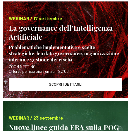
WEBINAR / 17 settembre
La governance dell’Intelligenza
Artificiale
Problematiche implementative e scelte
strategiche, fra data governance, organizzazione
interna e gestione dei rischi
ZOOM MEETING
Offerte per iscrizioni entro il 27/08
SCOPRI I DETTAGLI
WEBINAR / 23 settembre
Nuove linee guida EBA sulla POG