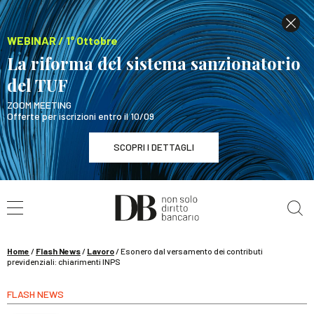
WEBINAR / 1° Ottobre
La riforma del sistema sanzionatorio
del TUF
ZOOM MEETING
Offerte per iscrizioni entro il 10/09
SCOPRI I DETTAGLI
Cerca nel sito
WEBINAR / 1° Ottobre
La riforma del sistema sanzionatorio del TUF
SCOPRI I DETTAGLI
Home
/
Flash News
/
Lavoro
/
Esonero dal versamento dei contributi
previdenziali: chiarimenti INPS
FLASH NEWS