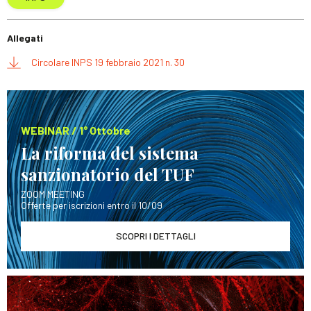
Allegati
Circolare INPS 19 febbraio 2021 n. 30
WEBINAR / 1° Ottobre
La riforma del sistema
sanzionatorio del TUF
ZOOM MEETING
Offerte per iscrizioni entro il 10/09
SCOPRI I DETTAGLI