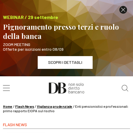
WEBINAR / 29 settembre
Pignoramento presso terzi e ruolo
della banca
ZOOM MEETING
Offerte per iscrizioni entro 08/09
SCOPRI I DETTAGLI
Cerca nel sito
WEBINAR / 29 settembre
Pignoramento presso terzi e ruolo della banca
SCOPRI I DETTAGLI
Home
/
Flash News
/
Vigilanza prudenziale
/
Enti pensionistici e professionali:
primo rapporto EIOPA sul rischio
FLASH NEWS