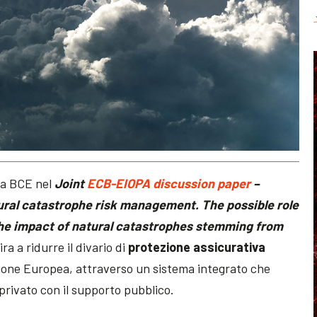
la BCE nel
Joint
ECB-EIOPA discussion paper
–
ural catastrophe risk management.
The possible role
the impact of natural catastrophes stemming from
a a ridurre il divario di
protezione assicurativa
ione Europea, attraverso un sistema integrato che
 privato con il supporto pubblico.