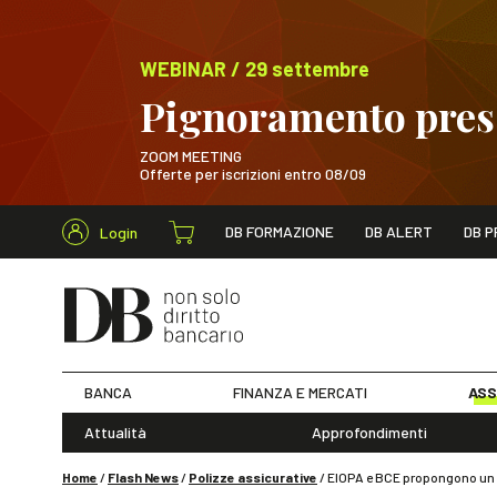
WEBINAR / 29 settembre
Pignoramento presso
ZOOM MEETING
Offerte per iscrizioni entro 08/09
Cerca nel s
DB FORMAZIONE
DB ALERT
DB P
Login
WEBINAR / 29 sett
BANCA
FINANZA E MERCATI
ASS
Attualità
Approfondimenti
Home
/
Flash News
/
Polizze assicurative
/
EIOPA e BCE propongono un ap