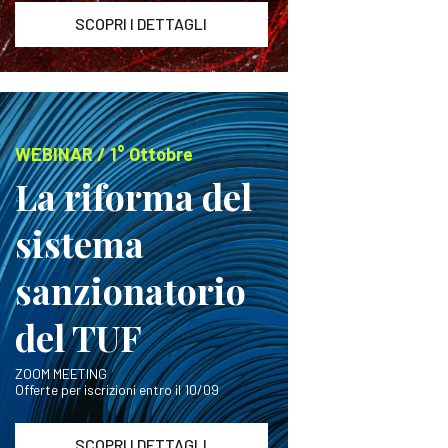
SCOPRI I DETTAGLI
WEBINAR / 1° Ottobre
La riforma del
sistema
sanzionatorio
del TUF
ZOOM MEETING
Offerte per iscrizioni entro il 10/09
SCOPRI I DETTAGLI