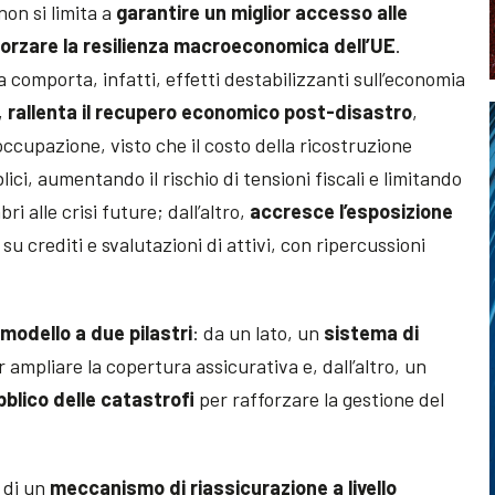
on si limita a
garantire un miglior accesso alle
forzare la resilienza macroeconomica dell’UE
.
a comporta, infatti, effetti destabilizzanti sull’economia
o,
rallenta il recupero economico post-disastro
,
’occupazione, visto che il costo della ricostruzione
ici, aumentando il rischio di tensioni fiscali e limitando
ri alle crisi future; dall’altro,
accresce l’esposizione
su crediti e svalutazioni di attivi, con ripercussioni
n
modello a due pilastri
: da un lato, un
sistema di
 ampliare la copertura assicurativa e, dall’altro, un
blico delle catastrofi
per rafforzare la gestione del
e di un
meccanismo di riassicurazione a livello