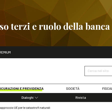
 terzi e ruolo della banca
ito
REMIUM
embre
Pignoramento presso terzi e ruolo della banca
SCOPRI I D
Cerca nel sito
ICURAZIONI E PREVIDENZA
SOCIETÀ
FISCA
Dialoghi
Rivista
Dialoghi di Diritto dell'Economia
proccio UE per le catastrofi naturali
Editoriali