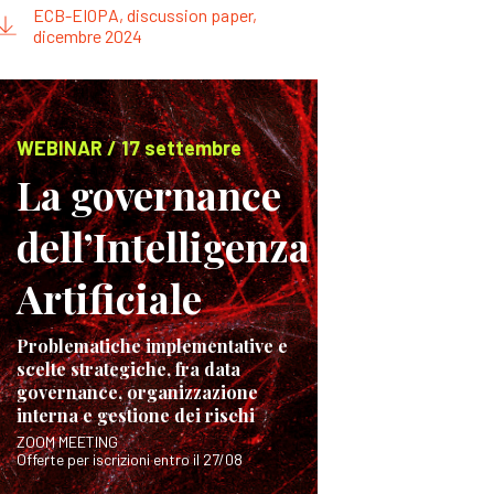
ECB-EIOPA, discussion paper,
dicembre 2024
WEBINAR / 17 settembre
La governance
dell’Intelligenza
Artificiale
Problematiche implementative e
scelte strategiche, fra data
governance, organizzazione
interna e gestione dei rischi
ZOOM MEETING
Offerte per iscrizioni entro il 27/08