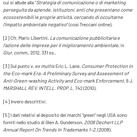
cui si allude alla “
Strategia di comunicazione o di marketing
perseguita da aziende, istituzioni, enti che presentano come
ecosostenibili le proprie attività, cercando di occultarne
l’impatto ambientale negativo
” (così Treccani online).
[2] Cfr. Mario Libertini,
La comunicazione pubblicitaria e
l’azione delle imprese per il miglioramento ambientale
, in
Giur. comm
., 2012, 331 ss..
[3] Sul punto v.
ex multis
Eric L. Lane,
Consumer Protection in
the Eco-mark Era: A Preliminary Survey and Assessment of
Anti-Green-washing Activity and Eco-mark Enforcement
, 9 J.
MARSHALL REV.
INTELL. PROP. L.
742 (2010).
[4] Invero descrittivi.
[5] I dati relativi al deposito dei marchi “green” negli USA sono
forniti nello studio di Glen A. Gunderson,
2008 Dechert LLP
Annual Report On Trends In Trademarks 1–2
, (2008).