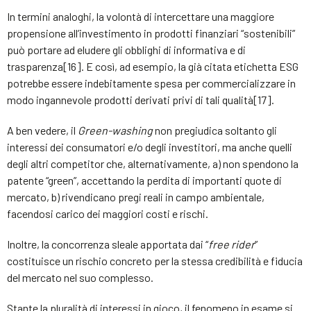
In termini analoghi, la volontà di intercettare una maggiore
propensione all’investimento in prodotti finanziari “sostenibili”
può portare ad eludere gli obblighi di informativa e di
trasparenza[16]. E così, ad esempio, la già citata etichetta ESG
potrebbe essere indebitamente spesa per commercializzare in
modo ingannevole prodotti derivati privi di tali qualità[17].
A ben vedere, il
Green-washing
non pregiudica soltanto gli
interessi dei consumatori e/o degli investitori, ma anche quelli
degli altri competitor che, alternativamente, a) non spendono la
patente “green”, accettando la perdita di importanti quote di
mercato, b) rivendicano pregi reali in campo ambientale,
facendosi carico dei maggiori costi e rischi.
Inoltre, la concorrenza sleale apportata dai “
free rider
”
costituisce un rischio concreto per la stessa credibilità e fiducia
del mercato nel suo complesso.
Stante la pluralità di interessi in gioco, il fenomeno in esame si