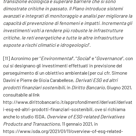
transizione ecologica e superare barriere che si sono
dimostrate critiche in passato. Il Piano introduce sistemi
avanzati e integrati di monitoraggio e analisi per migliorare la
capacità di prevenzione di fenomeni e impatti. Incrementa gli
investimenti volti
a rendere più robuste le infrastrutture
critiche, le reti energetiche e tutte le altre infrastrutture
esposte a rischi climatici e idrogeologici
”.
[11] Acronimo per “
Environmental
”, “
Social
” e “
Governance
”, con
cui si designano gli investimenti effettuati in previsione del
perseguimento di un obiettivo ambientale (per cui cfr. Simone
Davini e Pierre de Gioia Carabellese,
Derivati ESG ed altri
prodotti finanziari sostenibili
, in
Diritto Bancario
, Giugno 2021,
consultabile al link
http://www.dirittobancario.it/approfondimenti/derivati/derivat
i-esg-ed-altri-prodotti-finanziari-sostenibili, ove si richiama
anche lo studio ISDA,
Overview of ESG-related Derivatives
Products and Transactions
, 11 gennaio 2021, in
https://www.isda.org/2021/01/11/overview-of-esg-related-