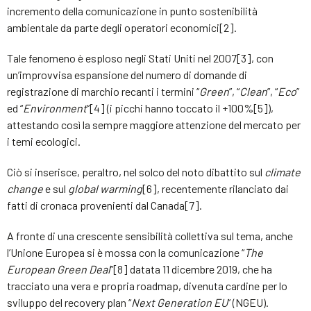
incremento della comunicazione in punto sostenibilità
ambientale da parte degli operatori economici[2].
Tale fenomeno è esploso negli Stati Uniti nel 2007[3], con
un’improvvisa espansione del numero di domande di
registrazione di marchio recanti i termini “
Green
”, “
Clean
”, “
Eco
”
ed “
Environment
”[4] (i picchi hanno toccato il +100%[5]),
attestando così la sempre maggiore attenzione del mercato per
i temi ecologici.
Ciò si inserisce, peraltro, nel solco del noto dibattito sul
climate
change
e sul
global warming
[6], recentemente rilanciato dai
fatti di cronaca provenienti dal Canada[7].
A fronte di una crescente sensibilità collettiva sul tema, anche
l’Unione Europea si è mossa con la comunicazione “
The
European Green Deal
”[8] datata 11 dicembre 2019, che ha
tracciato una vera e propria roadmap, divenuta cardine per lo
sviluppo del recovery plan “
Next Generation EU
” (NGEU).