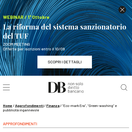
WEBINAR / 1° Ottobre
La riforma del sistema sanzionatorio
del TUF
ZOOM MEETING
Offerte per iscrizioni entro il 10/09
SCOPRI I DETTAGLI
Cerca nel sito
WEBINAR / 1° Ottobre
La riforma del sistema sanzionatorio del TUF
SCOPRI I DETTAGLI
Home
/
Approfondimenti
/
Finanza
/
“Eco-mark Era”, “Green-washing” e
pubblicità ingannevole
APPROFONDIMENTI