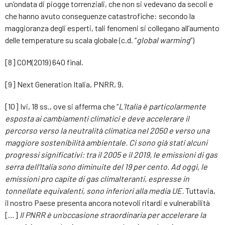
un’ondata di piogge torrenziali, che non si vedevano da secoli e
che hanno avuto conseguenze catastrofiche: secondo la
maggioranza degli esperti, tali fenomeni si collegano all’aumento
delle temperature su scala globale (c.d. “
global warming
”)
[8] COM(2019) 640 final.
[9] Next Generation Italia, PNRR, 9.
[10] Ivi, 18 ss., ove si afferma che “
L’Italia è particolarmente
esposta ai cambiamenti climatici e deve accelerare il
percorso verso la neutralità climatica nel 2050 e verso una
maggiore sostenibilità ambientale. Ci sono già stati alcuni
progressi significativi: tra il 2005 e il 2019, le emissioni di gas
serra dell’Italia sono diminuite del 19 per cento. Ad oggi, le
emissioni pro capite di gas climalteranti, espresse in
tonnellate equivalenti, sono inferiori alla media UE.
Tuttavia,
il nostro Paese presenta ancora notevoli ritardi e vulnerabilità
[…]
Il PNRR è un’occasione straordinaria per accelerare la