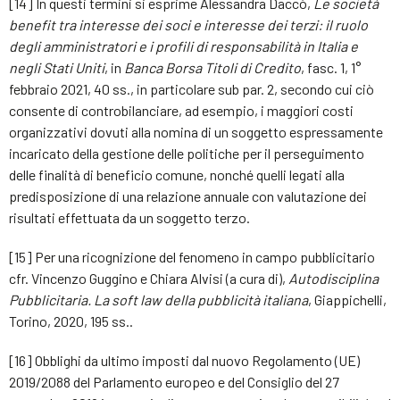
[14] In questi termini si esprime Alessandra Daccò,
Le società
benefit tra interesse dei soci e interesse dei terzi: il ruolo
degli amministratori e i profili di responsabilità in Italia e
negli Stati Uniti
, in
Banca Borsa Titoli di Credito
, fasc. 1, 1°
febbraio 2021, 40 ss., in particolare sub par. 2, secondo cui ciò
consente di controbilanciare, ad esempio, i maggiori costi
organizzativi dovuti alla nomina di un soggetto espressamente
incaricato della gestione delle politiche per il perseguimento
delle finalità di beneficio comune, nonché quelli legati alla
predisposizione di una relazione annuale con valutazione dei
risultati effettuata da un soggetto terzo.
[15] Per una ricognizione del fenomeno in campo pubblicitario
cfr. Vincenzo Guggino e Chiara Alvisi (a cura di),
Autodisciplina
Pubblicitaria. La soft law della pubblicità italiana
, Giappichelli,
Torino, 2020, 195 ss..
[16] Obblighi da ultimo imposti dal nuovo Regolamento (UE)
2019/2088 del Parlamento europeo e del Consiglio del 27