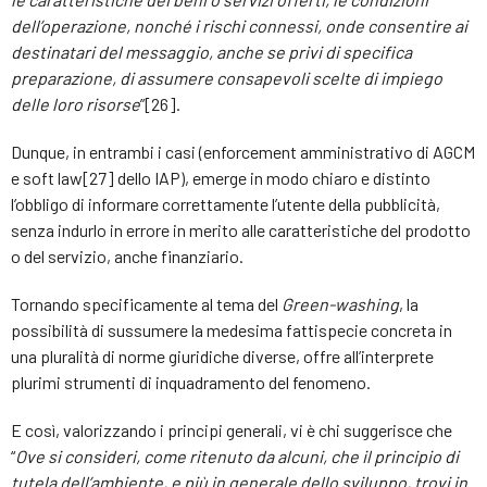
dell’operazione, nonché i rischi connessi, onde consentire ai
destinatari del messaggio, anche se privi di specifica
preparazione, di assumere consapevoli scelte di impiego
delle loro risorse
”[26].
Dunque, in entrambi i casi (enforcement amministrativo di AGCM
e soft law[27] dello IAP), emerge in modo chiaro e distinto
l’obbligo di informare correttamente l’utente della pubblicità,
senza indurlo in errore in merito alle caratteristiche del prodotto
o del servizio, anche finanziario.
Tornando specificamente al tema del
Green-washing
, la
possibilità di sussumere la medesima fattispecie concreta in
una pluralità di norme giuridiche diverse, offre all’interprete
plurimi strumenti di inquadramento del fenomeno.
E così, valorizzando i principi generali, vi è chi suggerisce che
“
Ove si consideri, come ritenuto da alcuni, che il principio di
tutela dell’ambiente, e più in generale dello sviluppo, trovi in