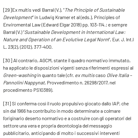
[29]Ex multis vedi Barral (V.), “
The Principle of Sustainable
Development
” in Ludwig Kramer et al (eds.), Principles of
Enviromental Law (Edward Elgar 2018) pp. 103-114.; e sempre
Barral (V.) “
Sustainable Development in International Law:
Nature and Operation of an Evolutive Legal Norm
”, Eur. J. Int.l
L. 23(2), (2012), 377-400.
[30] Al contrario, AGCM, stante il quadro normativo immutato,
ha applicato le disposizioni vigenti senza riferimenti espressi al
Green-washing
in quanto tale (cfr.
ex multis
caso
Olive Italia –
Pannolini Nappynat
, Provvedimento n. 26298/2017, nel
procedimento PS10389).
[31] Si conferma così il ruolo propulsivo giocato dallo IAP, che
sin dal 1966 ha contribuito in modo determinate a colmare
l’originario deserto normativo e a costruire con gli operatori del
settore una vera e propria deontologia del messaggio
pubblicitario, anticipando di molto i successivi interventi