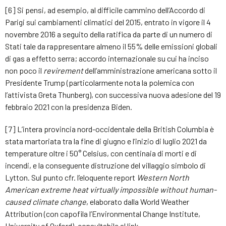
[6] Si pensi, ad esempio, al difficile cammino dell’Accordo di
Parigi sui cambiamenti climatici del 2015, entrato in vigore il 4
novembre 2016 a seguito della ratifica da parte di un numero di
Stati tale da rappresentare almeno il 55% delle emissioni globali
di gas a effetto serra; accordo internazionale su cui ha inciso
non poco il
revirement
dell’amministrazione americana sotto il
Presidente Trump (particolarmente nota la polemica con
l’attivista Greta Thunberg), con successiva nuova adesione del 19
febbraio 2021 con la presidenza Biden.
[7] L’intera provincia nord-occidentale della British Columbia è
stata martoriata tra la fine di giugno e l’inizio di luglio 2021 da
temperature oltre i 50° Celsius, con centinaia di morti e di
incendi, e la conseguente distruzione del villaggio simbolo di
Lytton. Sul punto cfr. l’eloquente report
Western North
American extreme heat virtually impossible without human-
caused climate change
, elaborato dalla World Weather
Attribution (con capofila l’Environmental Change Institute,
University of Oxford), consultabile al link