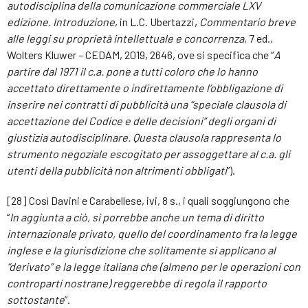
autodisciplina della comunicazione commerciale LXV
edizione. Introduzione
, in L.C. Ubertazzi,
Commentario breve
alle leggi su proprietà intellettuale e concorrenza
, 7 ed.,
Wolters Kluwer – CEDAM, 2019, 2646, ove si specifica che “
A
partire dal 1971 il c.a. pone a tutti coloro che lo hanno
accettato direttamente o indirettamente l’obbligazione di
inserire nei contratti di pubblicità una “speciale clausola di
accettazione del Codice e delle decisioni” degli organi di
giustizia autodisciplinare. Questa clausola rappresenta lo
strumento negoziale escogitato per assoggettare al c.a. gli
utenti della pubblicità non altrimenti obbligati
”).
[28] Così Davini e Carabellese, ivi, 8 s., i quali soggiungono che
“
In aggiunta a ciò, si porrebbe anche un tema di diritto
internazionale privato, quello del coordinamento fra la legge
inglese e la giurisdizione che solitamente si applicano al
“derivato” e la legge italiana che (almeno per le operazioni con
controparti nostrane) reggerebbe di regola il rapporto
sottostante
”.