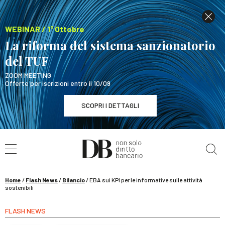
WEBINAR / 1° Ottobre
La riforma del sistema sanzionatorio
del TUF
ZOOM MEETING
Offerte per iscrizioni entro il 10/09
SCOPRI I DETTAGLI
Cerca nel sito
WEBINAR / 1° Ottobre
La riforma del sistema sanzionatorio del TUF
SCOPRI I DETTAGLI
Home
/
Flash News
/
Bilancio
/
EBA sui KPI per le informative sulle attività
sostenibili
FLASH NEWS