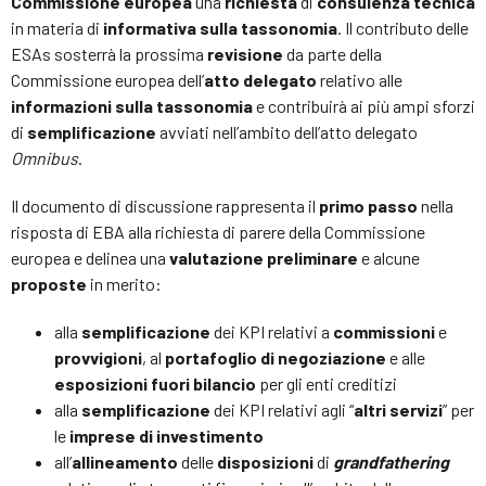
Commissione europea
una
richiesta
di
consulenza tecnica
in materia di
informativa sulla tassonomia
. Il contributo delle
ESAs sosterrà la prossima
revisione
da parte della
Commissione europea dell’
atto delegato
relativo alle
informazioni sulla tassonomia
e contribuirà ai più ampi sforzi
di
semplificazione
avviati nell’ambito dell’atto delegato
Omnibus
.
Il documento di discussione rappresenta il
primo passo
nella
risposta di EBA alla richiesta di parere della Commissione
europea e delinea una
valutazione preliminare
e alcune
proposte
in merito:
alla
semplificazione
dei KPI relativi a
commissioni
e
provvigioni
, al
portafoglio di negoziazione
e alle
esposizioni fuori bilancio
per gli enti creditizi
alla
semplificazione
dei KPI relativi agli “
altri servizi
” per
le
imprese di investimento
all’
allineamento
delle
disposizioni
di
grandfathering