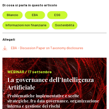
Di cosa si parla in questo articolo
Bilancio
EBA
ESG
Informazioni non finanziarie
Sostenibilità
Allegati
EBA - Discussion Paper on Taxonomy disclosures
WEBINAR / 17 settembre
La governance dell’Intelligenza
Artificiale
Problematiche implementative e scelte
strategiche, fra data governance, organizzazione
interna e gestione dei rischi