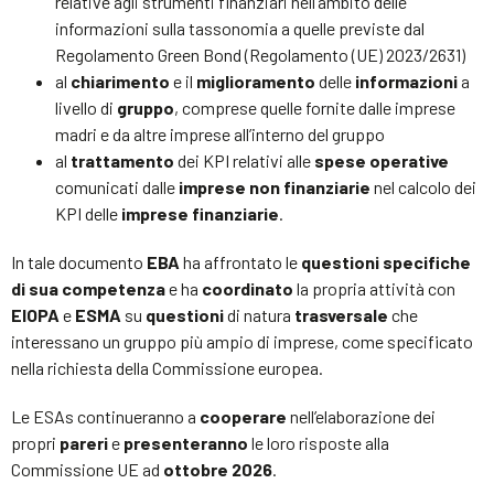
relative agli strumenti finanziari nell’ambito delle
informazioni sulla tassonomia a quelle previste dal
Regolamento Green Bond (Regolamento (UE) 2023/2631)
al
chiarimento
e il
miglioramento
delle
informazioni
a
livello di
gruppo
, comprese quelle fornite dalle imprese
madri e da altre imprese all’interno del gruppo
al
trattamento
dei KPI relativi alle
spese operative
comunicati dalle
imprese non finanziarie
nel calcolo dei
KPI delle
imprese finanziarie
.
In tale documento
EBA
ha affrontato le
questioni specifiche
di sua competenza
e ha
coordinato
la propria attività con
EIOPA
e
ESMA
su
questioni
di natura
trasversale
che
interessano un gruppo più ampio di imprese, come specificato
nella richiesta della Commissione europea.
Le ESAs continueranno a
cooperare
nell’elaborazione dei
propri
pareri
e
presenteranno
le loro risposte alla
Commissione UE ad
ottobre 2026
.