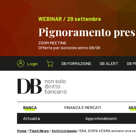
WEBINAR / 29 settembre
Pignoramento presso
ZOOM MEETING
Offerte per iscrizioni entro 08/09
Cerca nel s
DB FORMAZIONE
DB ALERT
DB P
Login
WEBINAR / 29 sett
BANCA
FINANZA E MERCATI
ASS
Attualità
Approfondimenti
Home
/
Flash News
/
Antiriciclaggio
/
EBA, EIOPA e ESMA avviano una cons