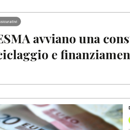
Articoli
Note
sicurativi
ESMA avviano una consu
iciclaggio e finanziamen