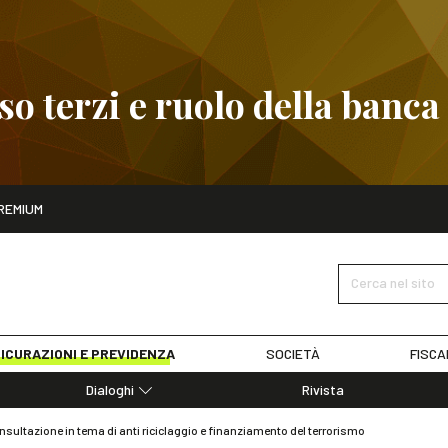
 terzi e ruolo della banca
ito
REMIUM
embre
Pignoramento presso terzi e ruolo della banca
SCOPRI I D
Cerca nel sito
ICURAZIONI E PREVIDENZA
SOCIETÀ
FISCA
Dialoghi
Rivista
Dialoghi di Diritto dell'Economia
ultazione in tema di anti riciclaggio e finanziamento del terrorismo
Editoriali