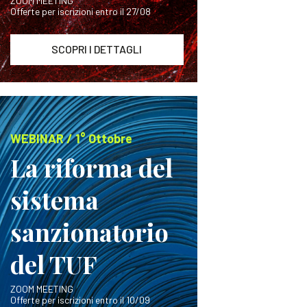
ZOOM MEETING
Offerte per iscrizioni entro il 27/08
SCOPRI I DETTAGLI
WEBINAR / 1° Ottobre
La riforma del
sistema
sanzionatorio
del TUF
ZOOM MEETING
Offerte per iscrizioni entro il 10/09