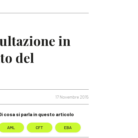
ltazione in
to del
17 Novembre 2015
Di cosa si parla in questo articolo
AML
CFT
EBA