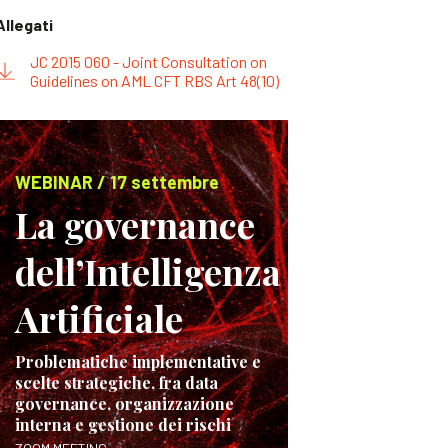
Allegati
JC 2015 060 - Joint Consultation on
Guidelines on AML CFT RBS Art 48(10)
WEBINAR / 17 settembre
La governance
dell’Intelligenza
Artificiale
Problematiche implementative e
scelte strategiche, fra data
governance, organizzazione
interna e gestione dei rischi