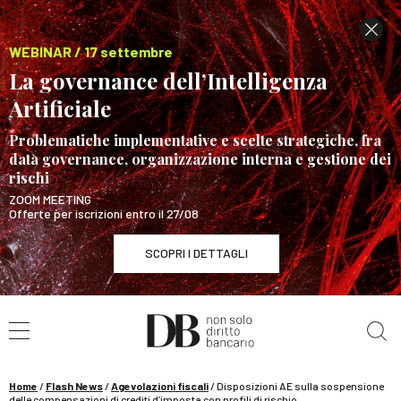
WEBINAR / 17 settembre
La governance dell’Intelligenza
Artificiale
Problematiche implementative e scelte strategiche, fra
data governance, organizzazione interna e gestione dei
rischi
ZOOM MEETING
Offerte per iscrizioni entro il 27/08
SCOPRI I DETTAGLI
Cerca nel sito
WEBINAR / 17 settembre
La governance dell’Intelligenza Artificiale
SCOPRI I DETTAGLI
Home
/
Flash News
/
Agevolazioni fiscali
/
Disposizioni AE sulla sospensione
delle compensazioni di crediti d’imposta con profili di rischio