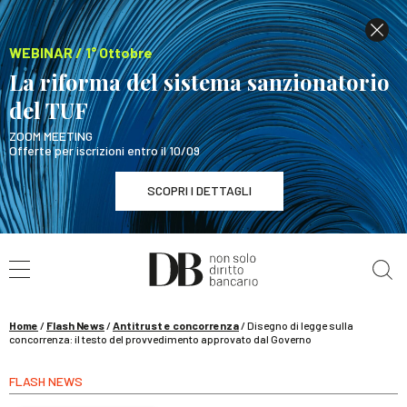
WEBINAR / 1° Ottobre
La riforma del sistema sanzionatorio
del TUF
ZOOM MEETING
Offerte per iscrizioni entro il 10/09
SCOPRI I DETTAGLI
Cerca nel sito
WEBINAR / 1° Ottobre
La riforma del sistema sanzionatorio del TUF
SCOPRI I DETTAGLI
Home
/
Flash News
/
Antitrust e concorrenza
/
Disegno di legge sulla
concorrenza: il testo del provvedimento approvato dal Governo
FLASH NEWS