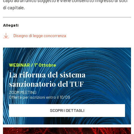
capo ad un unico soggetto e viene consentito l’ingresso di soci
di capitale.
Allegati
Disegno di legge concorrenza
WEBINAR / 1° Ottobre
La riforma del sistema
sanzionatorio del TUF
ZOOM MEETING
Offerte per iscrizioni entro il 10/09
SCOPRI I DETTAGLI