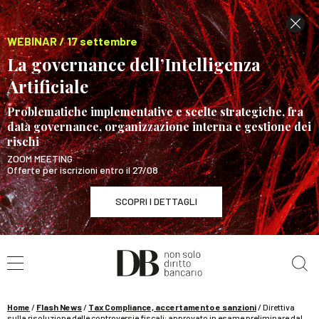
WEBINAR / 17 settembre
La governance dell’Intelligenza
Artificiale
Problematiche implementative e scelte strategiche, fra
data governance, organizzazione interna e gestione dei
rischi
ZOOM MEETING
Offerte per iscrizioni entro il 27/08
SCOPRI I DETTAGLI
Cerca nel sito
WEBINAR / 17 settembre
La governance dell’Intelligenza Artificiale
SCOPRI I DETTAGLI
Home
/
Flash News
/
Tax Compliance, accertamento e sanzioni
/
Direttiva
sulla risoluzione delle controversie fiscali: approvato in esame preliminare dal