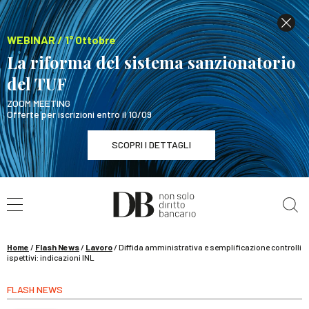
WEBINAR / 1° Ottobre
La riforma del sistema sanzionatorio
del TUF
ZOOM MEETING
Offerte per iscrizioni entro il 10/09
SCOPRI I DETTAGLI
Cerca nel sito
WEBINAR / 1° Ottobre
La riforma del sistema sanzionatorio del TUF
SCOPRI I DETTAGLI
Home
/
Flash News
/
Lavoro
/
Diffida amministrativa e semplificazione controlli
ispettivi: indicazioni INL
FLASH NEWS