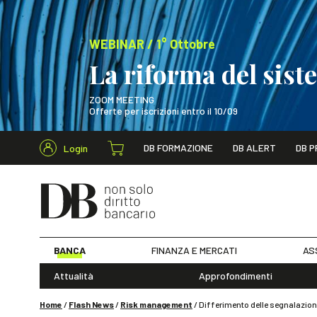
WEBINAR / 1° Ottobre
La riforma del sis
ZOOM MEETING
Offerte per iscrizioni entro il 10/09
Cerca nel s
DB FORMAZIONE
DB ALERT
DB P
Login
WEBINAR / 1° Ot
BANCA
FINANZA E MERCATI
AS
Attualità
Approfondimenti
Home
/
Flash News
/
Risk management
/
Differimento delle segnalazioni