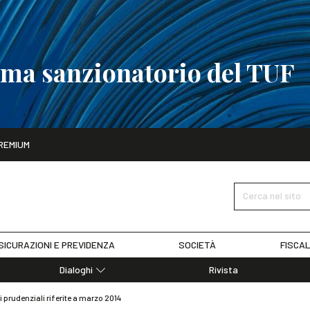
tema sanzionatorio del TUF
ito
REMIUM
tobre
La riforma del sistema sanzionatorio del TUF
SCOPRI I DET
Cerca nel sito
SICURAZIONI E PREVIDENZA
SOCIETÀ
FISCAL
Dialoghi
Rivista
Dialoghi di Diritto dell'Economia
 prudenziali riferite a marzo 2014
Editoriali