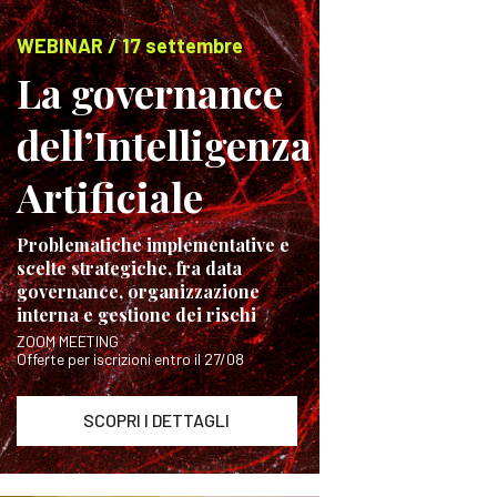
WEBINAR / 17 settembre
La governance
dell’Intelligenza
Artificiale
Problematiche implementative e
scelte strategiche, fra data
governance, organizzazione
interna e gestione dei rischi
ZOOM MEETING
Offerte per iscrizioni entro il 27/08
SCOPRI I DETTAGLI