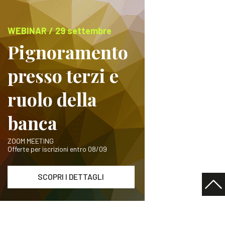
WEBINAR / 29 settembre
Pignoramento
presso terzi e
ruolo della
banca
ZOOM MEETING
Offerte per iscrizioni entro 08/09
SCOPRI I DETTAGLI