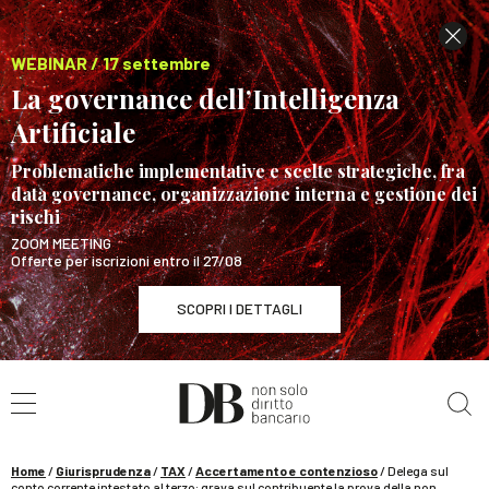
WEBINAR / 17 settembre
La governance dell’Intelligenza
Artificiale
Problematiche implementative e scelte strategiche, fra
data governance, organizzazione interna e gestione dei
rischi
ZOOM MEETING
Offerte per iscrizioni entro il 27/08
SCOPRI I DETTAGLI
Cerca nel sito
WEBINAR / 17 settembre
La governance dell’Intelligenza Artificiale
SCOPRI I DETTAGLI
Home
/
Giurisprudenza
/
TAX
/
Accertamento e contenzioso
/
Delega sul
conto corrente intestato al terzo: grava sul contribuente la prova della non