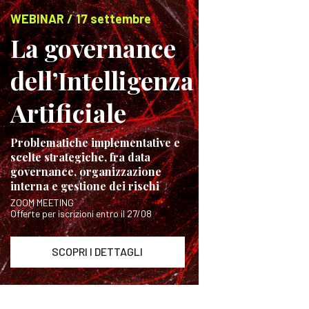
WEBINAR / 17 settembre
La governance
dell’Intelligenza
Artificiale
Problematiche implementative e
scelte strategiche, fra data
governance, organizzazione
interna e gestione dei rischi
ZOOM MEETING
Offerte per iscrizioni entro il 27/08
SCOPRI I DETTAGLI