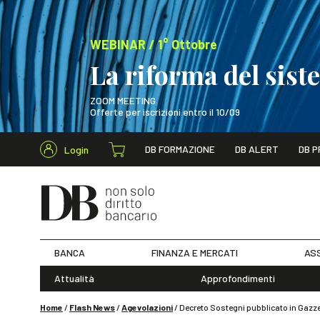
WEBINAR / 1° Ottobre
La riforma del sis
ZOOM MEETING
Offerte per iscrizioni entro il 10/09
Cerca nel s
DB FORMAZIONE
DB ALERT
DB P
Login
WEBINAR / 1° Ot
BANCA
FINANZA E MERCATI
ASS
Attualità
Approfondimenti
Home
/
Flash News
/
Agevolazioni
/
Decreto Sostegni pubblicato in Gazzet