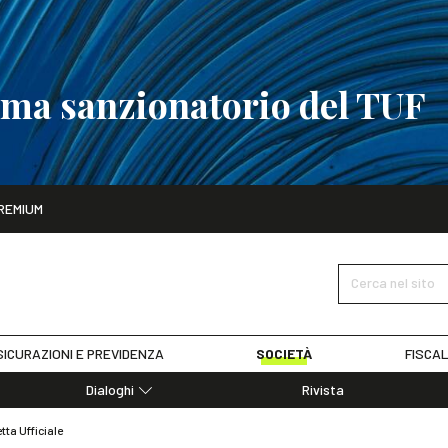
tema sanzionatorio del TUF
ito
REMIUM
tobre
La riforma del sistema sanzionatorio del TUF
SCOPRI I DET
Cerca nel sito
ICURAZIONI E PREVIDENZA
SOCIETÀ
FISCAL
Dialoghi
Rivista
Dialoghi di Diritto dell'Economia
ta Ufficiale
Editoriali