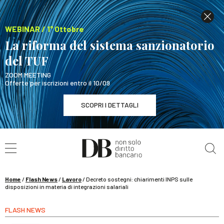
WEBINAR / 1° Ottobre
La riforma del sistema sanzionatorio
del TUF
ZOOM MEETING
Offerte per iscrizioni entro il 10/09
SCOPRI I DETTAGLI
Cerca nel sito
WEBINAR / 1° Ottobre
La riforma del sistema sanzionatorio del TUF
SCOPRI I DETTAGLI
Home
/
Flash News
/
Lavoro
/
Decreto sostegni: chiarimenti INPS sulle
disposizioni in materia di integrazioni salariali
FLASH NEWS