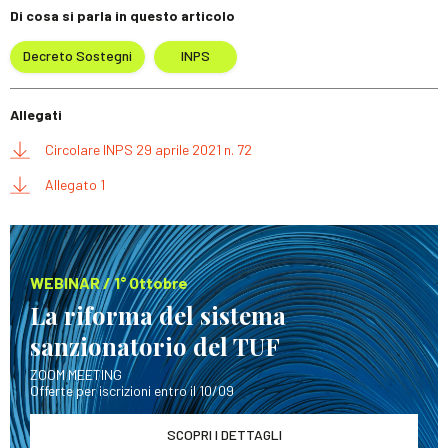
Di cosa si parla in questo articolo
Decreto Sostegni
INPS
Allegati
Circolare INPS 29 aprile 2021 n. 72
Allegato 1
WEBINAR / 1° Ottobre
La riforma del sistema
sanzionatorio del TUF
ZOOM MEETING
Offerte per iscrizioni entro il 10/09
SCOPRI I DETTAGLI