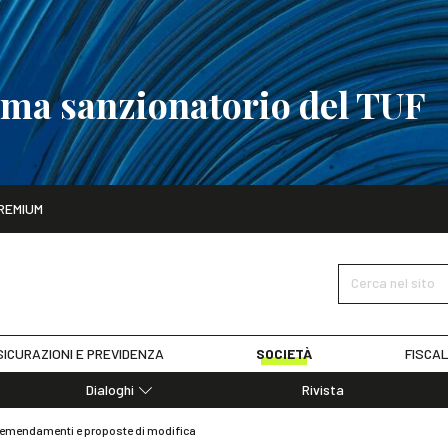
tema sanzionatorio del TUF
ito
REMIUM
tobre
La riforma del sistema sanzionatorio del TUF
SCOPRI I DET
Cerca nel sito
ICURAZIONI E PREVIDENZA
SOCIETÀ
FISCAL
Dialoghi
Rivista
Dialoghi di Diritto dell'Economia
i: emendamenti e proposte di modifica
Editoriali