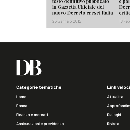
testo definitivo pubblicato
e pol
in Gazzetta Ufficiale del
Decre
nuovo Decreto cresci Italia
criti
25 Gennaio 2012
10 Fe
Categorie tematiche
Link veloci
Home
Attualità
Banca
Approfondim
Finanza e mercati
Dialoghi
Assicurazioni e previdenza
Rivista