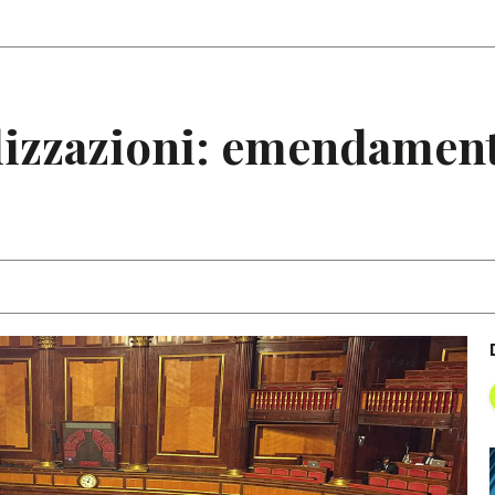
Articoli
Note
lizzazioni: emendament