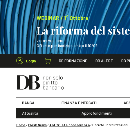
WEBINAR / 1° Ottobre
La riforma del sis
ZOOM MEETING
Offerte per iscrizioni entro il 10/09
Cerca nel s
DB FORMAZIONE
DB ALERT
DB P
Login
WEBINAR / 1° Ot
BANCA
FINANZA E MERCATI
ASS
Attualità
Approfondimenti
Home
/
Flash News
/
Antitrust e concorrenza
/
Decreto liberalizzazion