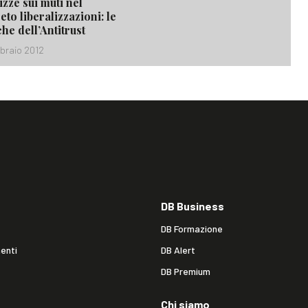
izze sui muti nel
to liberalizzazioni: le
che dell’Antitrust
bbraio 2012
DB Business
DB Formazione
enti
DB Alert
DB Premium
Chi siamo