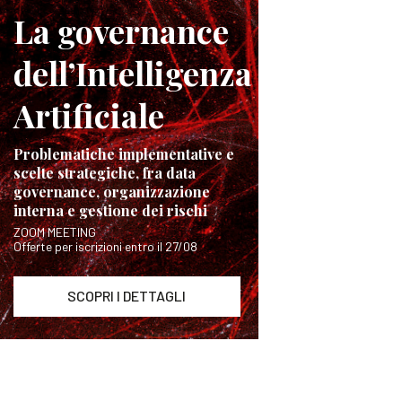
La governance
dell’Intelligenza
Artificiale
Problematiche implementative e
scelte strategiche, fra data
governance, organizzazione
interna e gestione dei rischi
ZOOM MEETING
Offerte per iscrizioni entro il 27/08
SCOPRI I DETTAGLI