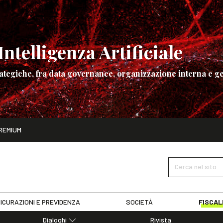
ntelligenza Artificiale
ategiche, fra data governance, organizzazione interna e ge
ito
REMIUM
ettembre
La governance dell’Intelligenza Artificiale
SCOPRI I DET
Cerca nel sito
ICURAZIONI E PREVIDENZA
SOCIETÀ
FISCAL
Dialoghi
Rivista