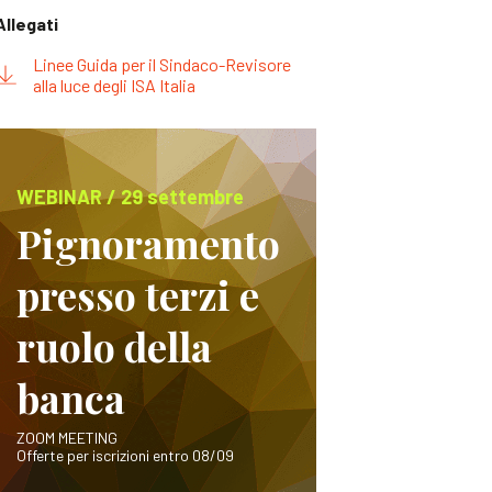
Allegati
Linee Guida per il Sindaco-Revisore
alla luce degli ISA Italia
WEBINAR / 29 settembre
Pignoramento
presso terzi e
ruolo della
banca
ZOOM MEETING
Offerte per iscrizioni entro 08/09