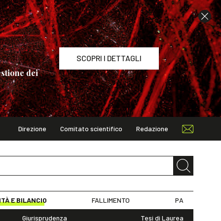
SCOPRI I DETTAGLI
stione dei
Direzione
Comitato scientifico
Redazione
TAGLI
ITÀ E BILANCIO
FALLIMENTO
PA
Giurisprudenza
Tesi di Laurea