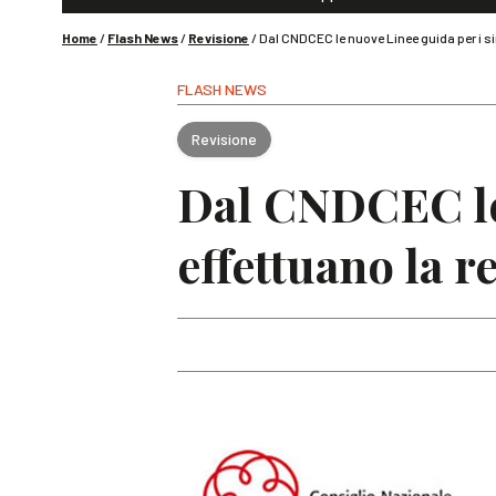
Home
/
Flash News
/
Revisione
/
Dal CNDCEC le nuove Linee guida per i si
FLASH NEWS
Revisione
Dal CNDCEC le 
effettuano la r