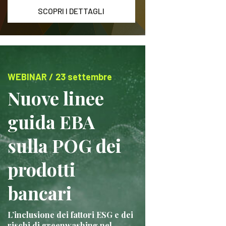
SCOPRI I DETTAGLI
WEBINAR / 23 settembre
Nuove linee
guida EBA
sulla POG dei
prodotti
bancari
L’inclusione dei fattori ESG e dei
rischi di greenwashing nel