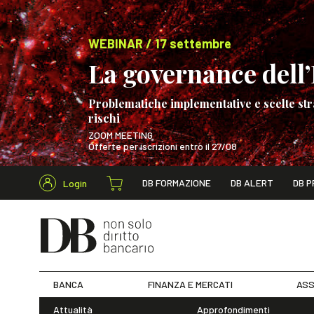
WEBINAR / 17 settembre
La governance dell’I
Problematiche implementative e scelte str
rischi
ZOOM MEETING
Offerte per iscrizioni entro il 27/08
Cerca nel s
DB FORMAZIONE
DB ALERT
DB P
Login
WEBINAR / 17 s
BANCA
FINANZA E MERCATI
ASS
Attualità
Approfondimenti