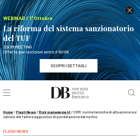
WEBINAR / 1° Ottobre
La riforma del sistema sanzionatorio
del TUF
ZOOM MEETING
Offerte per iscrizioni entro il 10/09
SCOPRI I DETTAGLI
Cerca nel sito
WEBINAR / 1° Ottobre
La riforma del sistema sanzionatorio del TUF
SCOPRI I DETTAGLI
Home
/
Flash News
/
Risk management
/
CRR: norme tecniche di attuazione sul
calcolo del fattore aggiuntivo di ponderazione del rischio
FLASH NEWS