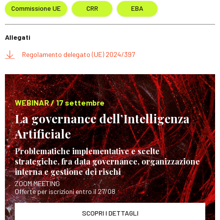
Commissione UE
CRR
EBA
Allegati
Regolamento delegato (UE) 2024/397
WEBINAR / 17 settembre
La governance dell’Intelligenza
Artificiale
Problematiche implementative e scelte
strategiche, fra data governance, organizzazione
interna e gestione dei rischi
ZOOM MEETING
Offerte per iscrizioni entro il 27/08
SCOPRI I DETTAGLI