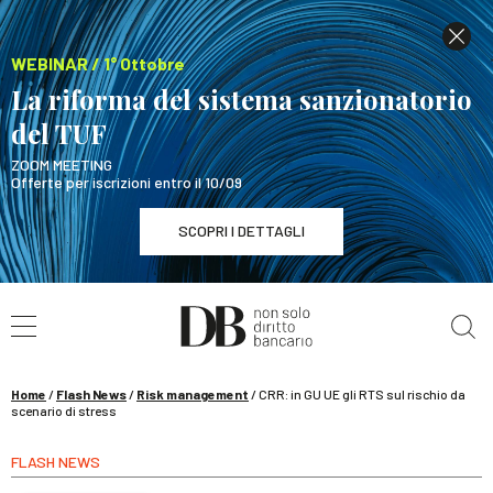
WEBINAR / 1° Ottobre
La riforma del sistema sanzionatorio
del TUF
ZOOM MEETING
Offerte per iscrizioni entro il 10/09
SCOPRI I DETTAGLI
Cerca nel sito
WEBINAR / 1° Ottobre
La riforma del sistema sanzionatorio del TUF
SCOPRI I DETTAGLI
Home
/
Flash News
/
Risk management
/
CRR: in GU UE gli RTS sul rischio da
scenario di stress
FLASH NEWS