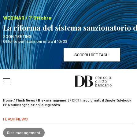
WEBINAR / 1° Ottobre
La riforma del sistema sanzionatorio 
ZOOM MEETING
Offerte per iscrizioni entro il 10/09
SCOPRI I DETTAGLI
Cerca nel sito
WEBINAR / 1° Ottobre
La riforma del sistema sanzionat
SCOPRI I DETTAGLI
Home
/
Flash News
/
Risk management
/
CRR II: aggiornato il Single Rulebook
EBA sulle segnalazioni di vigilanza
FLASH NEWS
Risk management