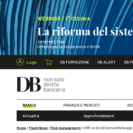
WEBINAR / 1° Ottobre
La riforma del sis
ZOOM MEETING
Offerte per iscrizioni entro il 10/09
Cerca nel s
DB FORMAZIONE
DB ALERT
DB P
Login
WEBINAR / 1° Ot
BANCA
FINANZA E MERCATI
AS
Attualità
Approfondimenti
Home
/
Flash News
/
Risk management
/
CRR: in GU UE le modifiche agli 