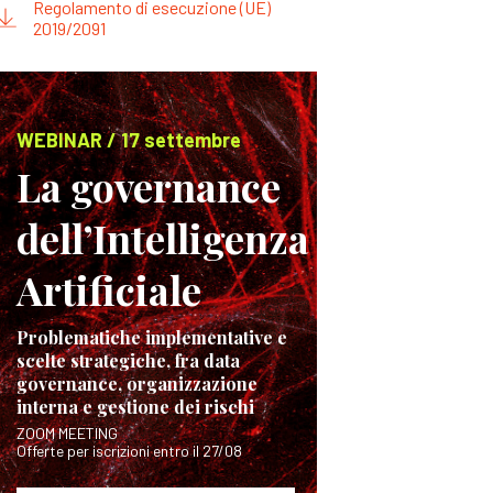
Regolamento di esecuzione (UE)
2019/2091
WEBINAR / 17 settembre
La governance
dell’Intelligenza
Artificiale
Problematiche implementative e
scelte strategiche, fra data
governance, organizzazione
interna e gestione dei rischi
ZOOM MEETING
Offerte per iscrizioni entro il 27/08