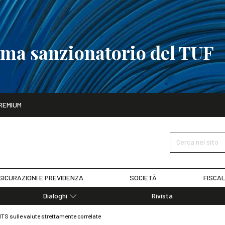
tema sanzionatorio del TUF
ito
REMIUM
tobre
La riforma del sistema sanzionatorio del TUF
SCOPRI I DET
Cerca nel sito
SICURAZIONI E PREVIDENZA
SOCIETÀ
FISCAL
Dialoghi
Rivista
Dialoghi di Diritto dell'Economia
ITS sulle valute strettamente correlate
Editoriali