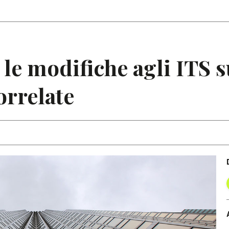
Articoli
Note
le modifiche agli ITS s
orrelate