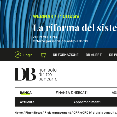
WEBINAR / 1° Ottobre
La riforma del sis
ZOOM MEETING
Offerte per iscrizioni entro il 10/09
Cerca nel s
DB FORMAZIONE
DB ALERT
DB P
Login
WEBINAR / 1° Ot
BANCA
FINANZA E MERCATI
AS
Attualità
Approfondimenti
Home
/
Flash News
/
Risk management
/
CRR e CRD IV: al via la consulta