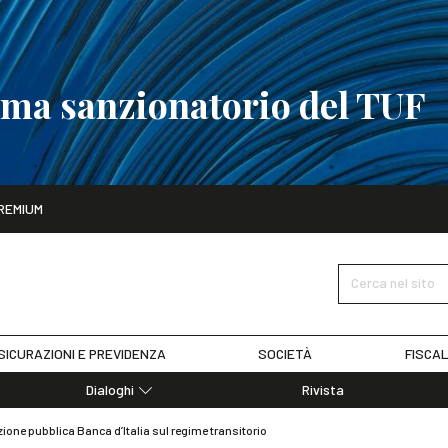
tema sanzionatorio del TUF
ito
REMIUM
tobre
La riforma del sistema sanzionatorio del TUF
SCOPRI I DET
Cerca nel sito
SICURAZIONI E PREVIDENZA
SOCIETÀ
FISCAL
Dialoghi
Rivista
Dialoghi di Diritto dell'Economia
zione pubblica Banca d’Italia sul regime transitorio
Editoriali