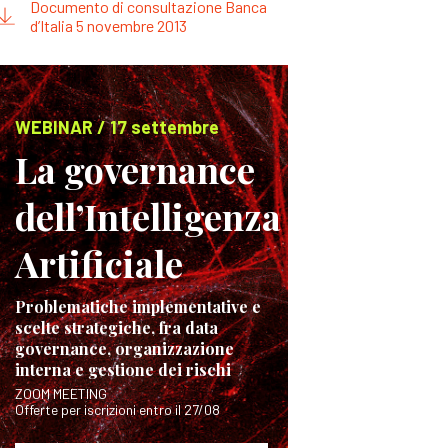
Documento di consultazione Banca
d’Italia 5 novembre 2013
WEBINAR / 17 settembre
La governance
dell’Intelligenza
Artificiale
Problematiche implementative e
scelte strategiche, fra data
governance, organizzazione
interna e gestione dei rischi
ZOOM MEETING
Offerte per iscrizioni entro il 27/08