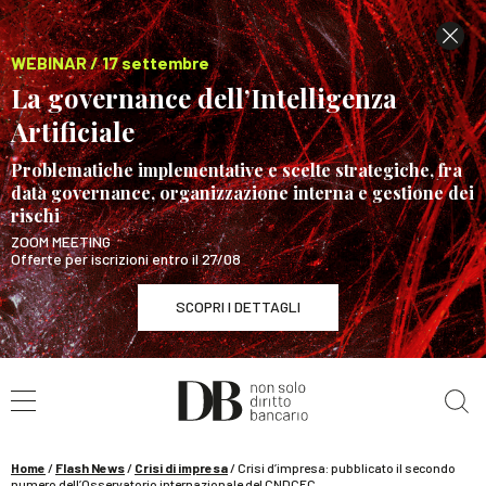
WEBINAR / 17 settembre
La governance dell’Intelligenza
Artificiale
Problematiche implementative e scelte strategiche, fra
data governance, organizzazione interna e gestione dei
rischi
ZOOM MEETING
Offerte per iscrizioni entro il 27/08
SCOPRI I DETTAGLI
Cerca nel sito
WEBINAR / 17 settembre
La governance dell’Intelligenza Artificiale
SCOPRI I DETTAGLI
Home
/
Flash News
/
Crisi di impresa
/
Crisi d’impresa: pubblicato il secondo
numero dell’Osservatorio internazionale del CNDCEC