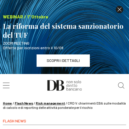
WEBINAR / 1° Ottobre
La riforma del sistema sanzionatorio
del TUF
ZOOM MEETING
Offerte per iscrizioni entro il 10/09
SCOPRI I DETTAGLI
Cerca nel sito
WEBINAR / 1° Ottobre
La riforma del sistema sanzionatorio del TUF
SCOPRI I DETTAGLI
Home
/
Flash News
/
Risk management
/
CRD V: chiarimenti EBA sulle modalità
di calcolo e di reporting delle attività ponderate per il rischio
FLASH NEWS