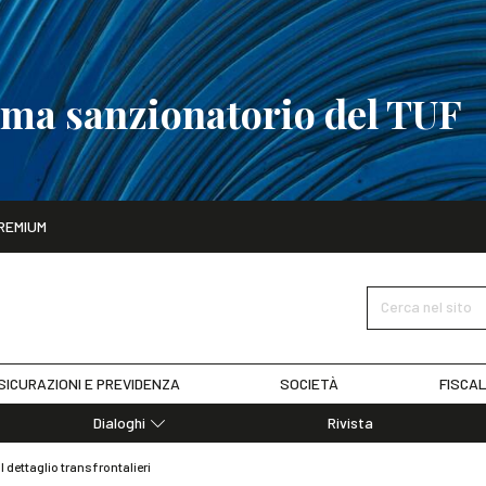
tema sanzionatorio del TUF
ito
REMIUM
tobre
La riforma del sistema sanzionatorio del TUF
SCOPRI I DET
Cerca nel sito
SICURAZIONI E PREVIDENZA
SOCIETÀ
FISCAL
Dialoghi
Rivista
Dialoghi di Diritto dell'Economia
 dettaglio transfrontalieri
Editoriali