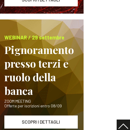
WEBINAR / 29 settembre
Pignoramento
presso terzi e
ruolo della
banca
ZOOM MEETING
Offerte per iscrizioni entro 08/09
SCOPRI I DETTAGLI