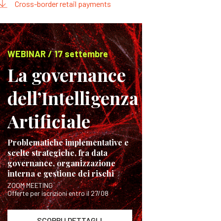
Cross-border retail payments
WEBINAR / 17 settembre
La governance
dell’Intelligenza
Artificiale
Problematiche implementative e
scelte strategiche, fra data
governance, organizzazione
interna e gestione dei rischi
ZOOM MEETING
Offerte per iscrizioni entro il 27/08
SCOPRI I DETTAGLI