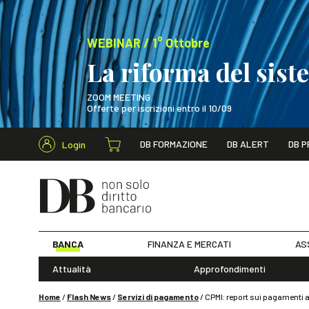
WEBINAR / 1° Ottobre
La riforma del sis
ZOOM MEETING
Offerte per iscrizioni entro il 10/09
Cerca nel s
DB FORMAZIONE
DB ALERT
DB P
Login
WEBINAR / 1° Ot
BANCA
FINANZA E MERCATI
AS
Attualità
Approfondimenti
Home
/
Flash News
/
Servizi di pagamento
/
CPMI: report sui pagamenti al