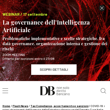
WEBINAR / 17 settembre
La governance dell’Intelligenza
Artificiale
Problematiche implementative e scelte strategiche, fra
data governance, organizzazione interna e gestione dei
rischi
ZOOM MEETING
Offerte per iscrizioni entro il 27/08
SCOPRI I DETTAGLI
Cerca nel sito
WEBINAR / 17 settembre
La governance dell’Intelligenza Artificiale
SCOPRI I DETTAGLI
Home
/
Flash News
/
Tax Compliance, accertamento e sanzioni
/
COVID-19: i
primi chiarimenti dell’Agenzia delle Entrate sulle misure del Decreto Cura Italia