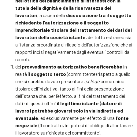
nell’ottica del bilanciamento di interessi con la
tutela della dignità e della riservatezza dei
lavoratori
, a causa della
dissociazione tra il soggetto
richiedente l’autorizzazione e il soggetto
imprenditoriale titolare del trattamento dei dati dei
lavoratori della società istante
, del tutto estraneo sia
all’istanza preordinata al rilascio dell’autorizzazione che ai
rapporti incisi negativamente dagli eventuali controlli da
remoto
del
provvedimento autorizzativo beneficerebbe
in
realtà il
soggetto terzo
(committente) rispetto a quello
che si sarebbe dovuto presentare
ex lege
come unico
titolare dell’iniziativa, tanto ai fini della presentazione
dell’istanza che, per l’effetto, ai fini del trattamento dei
dati: di questi ultimi
il legittimo istante (datore di
lavoro) potrebbe giovarsi solo in via indiretta ed
eventuale
, ed esclusivamente per effetto di una
fonte
negoziale
(il contratto, in ipotesi di obbligo di allontanare
il lavoratore su richiesta del committente).