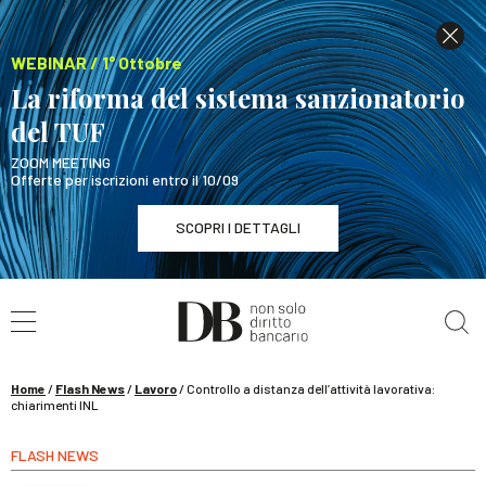
WEBINAR / 1° Ottobre
La riforma del sistema sanzionatorio
del TUF
ZOOM MEETING
Offerte per iscrizioni entro il 10/09
SCOPRI I DETTAGLI
Cerca nel sito
WEBINAR / 1° Ottobre
La riforma del sistema sanzionatorio del TUF
SCOPRI I DETTAGLI
Home
/
Flash News
/
Lavoro
/
Controllo a distanza dell’attività lavorativa:
chiarimenti INL
FLASH NEWS