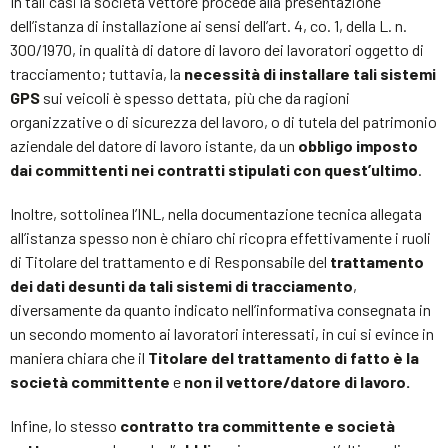
In tali casi la società vettore procede alla presentazione
dell’istanza di installazione ai sensi dell’art. 4, co. 1, della L. n.
300/1970, in qualità di datore di lavoro dei lavoratori oggetto di
tracciamento; tuttavia, la
necessità di installare tali sistemi
GPS
sui veicoli è spesso dettata, più che da ragioni
organizzative o di sicurezza del lavoro, o di tutela del patrimonio
aziendale del datore di lavoro istante, da un
obbligo imposto
dai committenti nei contratti stipulati con quest’ultimo
.
Inoltre, sottolinea l’INL, nella documentazione tecnica allegata
all’istanza spesso non è chiaro chi ricopra effettivamente i ruoli
di Titolare del trattamento e di Responsabile del
trattamento
dei dati desunti da tali sistemi di tracciamento
,
diversamente da quanto indicato nell’informativa consegnata in
un secondo momento ai lavoratori interessati, in cui si evince in
maniera chiara che il
Titolare del trattamento di fatto è la
società committente
e
non il vettore/datore di lavoro.
Infine, lo stesso
contratto tra committente e società