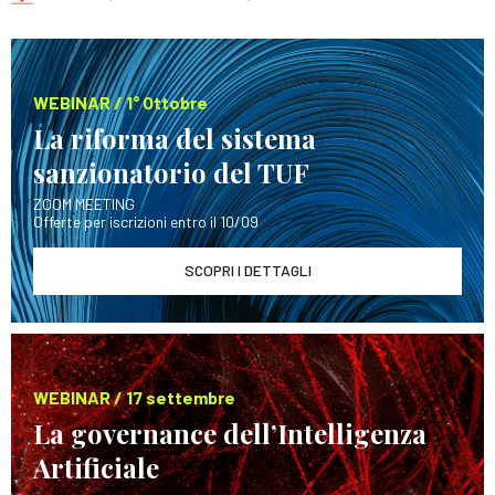
WEBINAR / 1° Ottobre
La riforma del sistema
sanzionatorio del TUF
ZOOM MEETING
Offerte per iscrizioni entro il 10/09
SCOPRI I DETTAGLI
WEBINAR / 17 settembre
La governance dell’Intelligenza
Artificiale