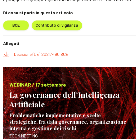
Di cosa si parla in questo articolo
BCE
Contributo di vigilanza
Allegati
Decisione (UE) 2021/490 BCE
WEBINAR / 17 settembre
La governance dell’Intelligenza
Artificiale
Problematiche implementative e scelte
strategiche, fra data governance, organizzazione
interna e gestione dei rischi
ZOOM MEETING