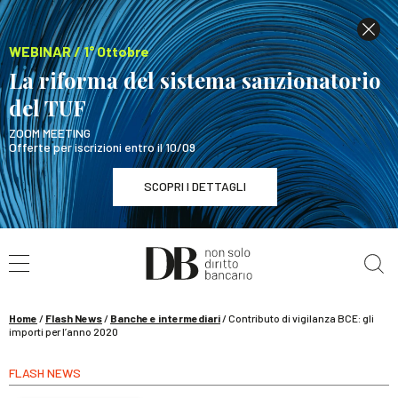
WEBINAR / 1° Ottobre
La riforma del sistema sanzionatorio
del TUF
ZOOM MEETING
Offerte per iscrizioni entro il 10/09
SCOPRI I DETTAGLI
Cerca nel sito
WEBINAR / 1° Ottobre
La riforma del sistema sanzionatorio del TUF
SCOPRI I DETTAGLI
Home
/
Flash News
/
Banche e intermediari
/
Contributo di vigilanza BCE: gli
importi per l’anno 2020
FLASH NEWS