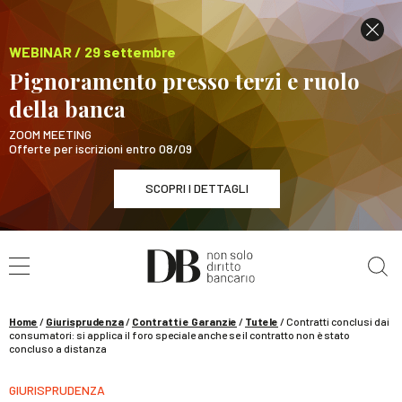
WEBINAR / 29 settembre
Pignoramento presso terzi e ruolo
della banca
ZOOM MEETING
Offerte per iscrizioni entro 08/09
SCOPRI I DETTAGLI
Cerca nel sito
WEBINAR / 29 settembre
Pignoramento presso terzi e ruolo della banca
SCOPRI I DETTAGLI
Home
/
Giurisprudenza
/
Contratti e Garanzie
/
Tutele
/
Contratti conclusi dai
consumatori: si applica il foro speciale anche se il contratto non è stato
concluso a distanza
GIURISPRUDENZA