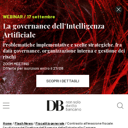
WEBINAR / 17 settembre
La governance dell’Intelligenza
Artificiale
Problematiche implementative e scelte strategiche, fra
data governance, organizzazione interna e gestione dei
rischi
ZOOM MEETING
Offerte per iscrizioni entro il 27/08
SCOPRI I DETTAGLI
Cerca nel sito
WEBINAR / 17 settembre
La governance dell’Intelligenza Artificiale
SCOPRI I DETTAGLI
Home
/
Flash News
/
Fiscalità generale
/
Contrasto all’evasione fiscale:
l’audizione del Direttore dell’Agenzia delle Entrate alla Camera