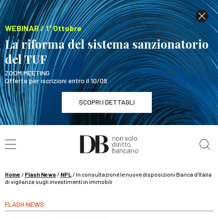
WEBINAR / 1° Ottobre
La riforma del sistema sanzionatorio
del TUF
ZOOM MEETING
Offerte per iscrizioni entro il 10/09
SCOPRI I DETTAGLI
Cerca nel sito
WEBINAR / 1° Ottobre
La riforma del sistema sanzionatorio del TUF
SCOPRI I DETTAGLI
Home
/
Flash News
/
NPL
/
In consultazione le nuove disposizioni Banca d’Italia
di vigilanza sugli investimenti in immobili
FLASH NEWS