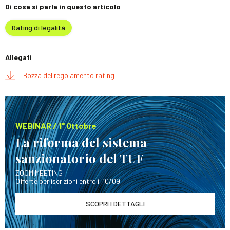
Di cosa si parla in questo articolo
Rating di legalità
Allegati
Bozza del regolamento rating
WEBINAR / 1° Ottobre
La riforma del sistema
sanzionatorio del TUF
ZOOM MEETING
Offerte per iscrizioni entro il 10/09
SCOPRI I DETTAGLI