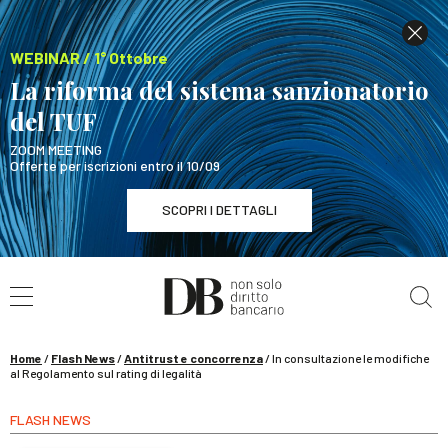
WEBINAR / 1° Ottobre
La riforma del sistema sanzionatorio
del TUF
ZOOM MEETING
Offerte per iscrizioni entro il 10/09
SCOPRI I DETTAGLI
Cerca nel sito
WEBINAR / 1° Ottobre
La riforma del sistema sanzionatorio del TUF
SCOPRI I DETTAGLI
Home
/
Flash News
/
Antitrust e concorrenza
/
In consultazione le modifiche
al Regolamento sul rating di legalità
FLASH NEWS