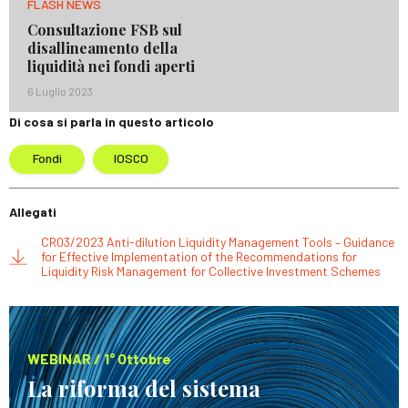
FLASH NEWS
Consultazione FSB sul
disallineamento della
liquidità nei fondi aperti
6 Luglio 2023
Di cosa si parla in questo articolo
Fondi
IOSCO
Allegati
CR03/2023 Anti-dilution Liquidity Management Tools – Guidance
for Effective Implementation of the Recommendations for
Liquidity Risk Management for Collective Investment Schemes
WEBINAR / 1° Ottobre
La riforma del sistema