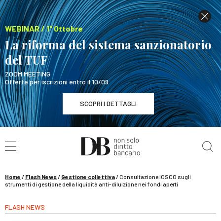
WEBINAR / 1° Ottobre
La riforma del sistema sanzionatorio
del TUF
ZOOM MEETING
Offerte per iscrizioni entro il 10/09
SCOPRI I DETTAGLI
Cerca nel sito
WEBINAR / 1° Ottobre
La riforma del sistema sanzionatorio del TUF
SCOPRI I DETTAGLI
Home
/
Flash News
/
Gestione collettiva
/
Consultazione IOSCO sugli
strumenti di gestione della liquidità anti-diluizione nei fondi aperti
FLASH NEWS