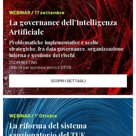
WEBINAR / 17 settembre
La governance dell’Intelligenza
Artificiale
Problematiche implementative e scelte
strategiche, fra data governance, organizzazione
interna e gestione dei rischi
ZOOM MEETING
Offerte per iscrizioni entro il 27/08
SCOPRI I DETTAGLI
WEBINAR / 1° Ottobre
La riforma del sistema
sanzionatorio del TUF