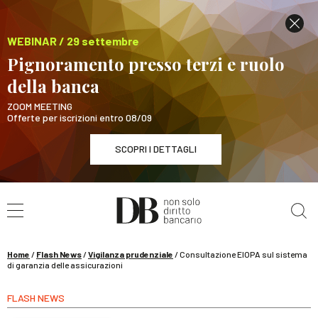
WEBINAR / 29 settembre
Pignoramento presso terzi e ruolo
della banca
ZOOM MEETING
Offerte per iscrizioni entro 08/09
SCOPRI I DETTAGLI
Cerca nel sito
WEBINAR / 29 settembre
Pignoramento presso terzi e ruolo della banca
SCOPRI I DETTAGLI
Home
/
Flash News
/
Vigilanza prudenziale
/
Consultazione EIOPA sul sistema
di garanzia delle assicurazioni
FLASH NEWS