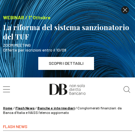
WEBINAR / 1° Ottobre
La riforma del sistema sanzionatorio
del TUF
ZOOM MEETING
Offerte per iscrizioni entro il 10/09
SCOPRI I DETTAGLI
Cerca nel sito
WEBINAR / 1° Ottobre
La riforma del sistema sanzionatorio del TUF
SCOPRI I DETTAGLI
Home
/
Flash News
/
Banche e intermediari
/
Conglomerati finanziari: da
Banca d’Italia e IVASS l’elenco aggiornato
FLASH NEWS