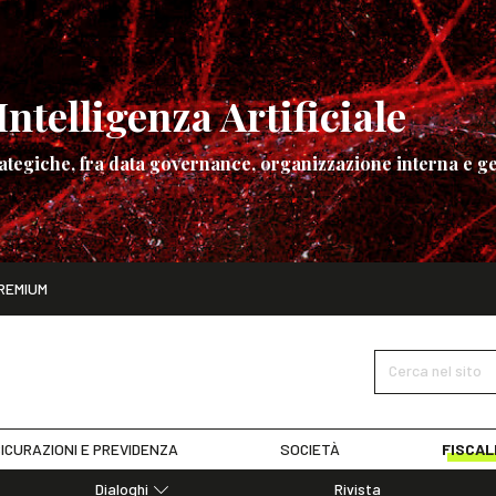
ntelligenza Artificiale
ategiche, fra data governance, organizzazione interna e ge
ito
REMIUM
ettembre
La governance dell’Intelligenza Artificiale
SCOPRI I DET
Cerca nel sito
ICURAZIONI E PREVIDENZA
SOCIETÀ
FISCAL
Dialoghi
Rivista