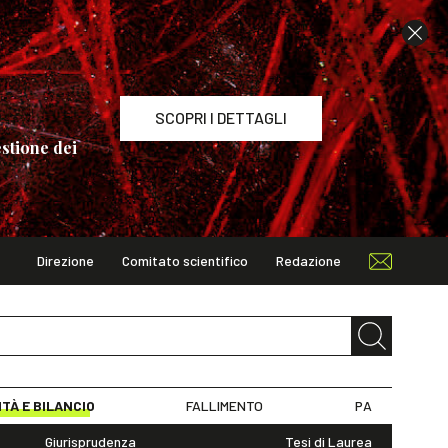
SCOPRI I DETTAGLI
stione dei
Direzione
Comitato scientifico
Redazione
TAGLI
ITÀ E BILANCIO
FALLIMENTO
PA
Giurisprudenza
Tesi di Laurea