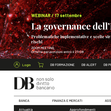
WEBINAR / 17 settembre
La governance dell’I
Problematiche implementative e scelte str
rischi
ZOOM MEETING
Offerte per iscrizioni entro il 27/08
Cerca nel s
DB FORMAZIONE
DB ALERT
DB P
Login
WEBINAR / 17 s
BANCA
FINANZA E MERCATI
ASS
Attualità
Approfondimenti