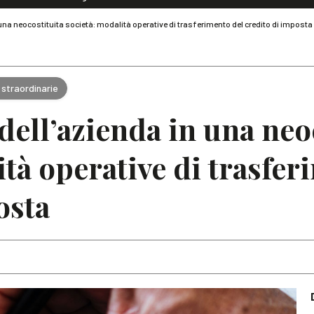
Dialoghi di Diritto dell'Economia
na neocostituita società: modalità operative di trasferimento del credito di imposta
Editoriali
Articoli
Note
 straordinarie
ell’azienda in una neo
ità operative di trasfer
osta