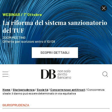
WEBINAR / 1° Ottobre
La riforma del sistema sanzionatorio
del TUF
ZOOM MEETING
Offerte per iscrizioni entro il 10/09
SCOPRI I DETTAGLI
Cerca nel sito
WEBINAR / 1° Ottobre
La riforma del sistema sanzionatorio del TUF
SCOPRI I DETTAGLI
Home
/
Giurisprudenza
/
Società
/
Concorrenza e antitrust
/
Concorrenza
sleale: il danno può essere determinato in via equitativa
GIURISPRUDENZA