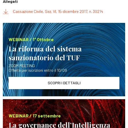
Allegati
Cassazione Civile, Sez. VI, 15 dicembre 2017, n. 30214
WEBINAR / 1° Ottobre
La riforma del sistema
sanzionatorio del TUF
ZOOM MEETING
Offerte per iscrizioni entro il 10/09
SCOPRI I DETTAGLI
WEBINAR / 17 settembre
La governance dell’Intelligenza