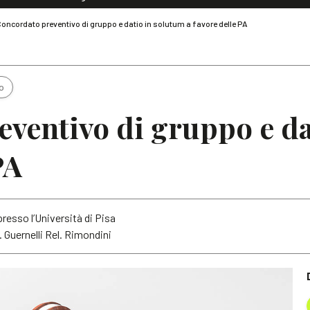
Dialoghi di Diritto dell'Economia
oncordato preventivo di gruppo e datio in solutum a favore delle PA
Editoriali
Articoli
Note
o
ventivo di gruppo e da
PA
esso l’Università di Pisa
 Guernelli Rel. Rimondini