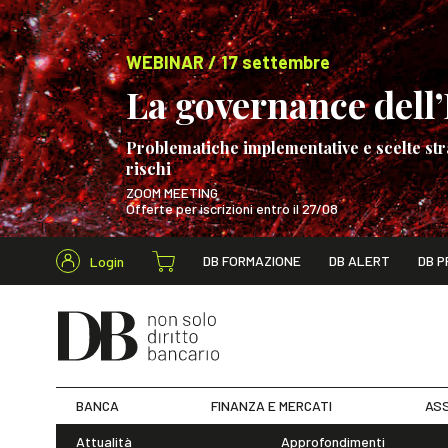
WEBINAR / 17 settembre
La governance dell’I
Problematiche implementative e scelte str
rischi
ZOOM MEETING
Offerte per iscrizioni entro il 27/08
Cerca nel s
DB FORMAZIONE
DB ALERT
DB P
Login
WEBINAR / 17 s
BANCA
FINANZA E MERCATI
ASS
Attualità
Approfondimenti