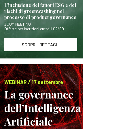
L’inclusione dei fattori ESG e dei
rischi di greenwashing nel
processo di product governance
ZOOM MEETING
Offerte per iscrizioni entro il 02/09
SCOPRI I DETTAGLI
WEBINAR / 17 settembre
La governance
dell’Intelligenza
Artificiale