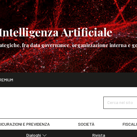
ntelligenza Artificiale
ategiche, fra data governance, organizzazione interna e ge
ito
REMIUM
ettembre
La governance dell’Intelligenza Artificiale
SCOPRI I DET
Cerca nel sito
ICURAZIONI E PREVIDENZA
SOCIETÀ
FISCAL
Dialoghi
Rivista