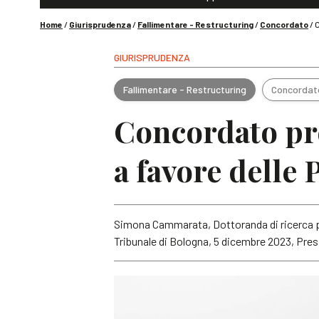
Home
/
Giurisprudenza
/
Fallimentare - Restructuring
/
Concordato
/
C
GIURISPRUDENZA
Fallimentare - Restructuring
Concordat
Concordato pre
a favore delle 
Simona Cammarata, Dottoranda di ricerca pr
Tribunale di Bologna, 5 dicembre 2023, Pres.