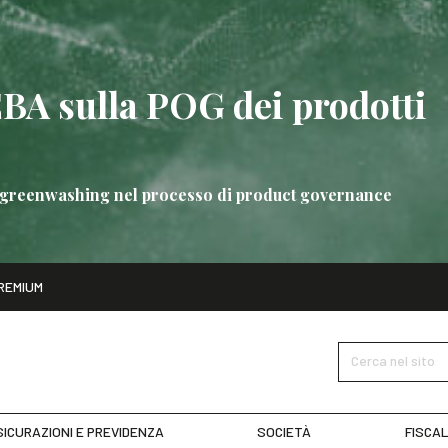
EBA sulla POG dei prodotti
 di greenwashing nel processo di product governance
ito
REMIUM
bre
Nuove linee guida EBA sulla POG dei prodotti bancari
SCOPRI 
Cerca nel sito
ICURAZIONI E PREVIDENZA
SOCIETÀ
FISCAL