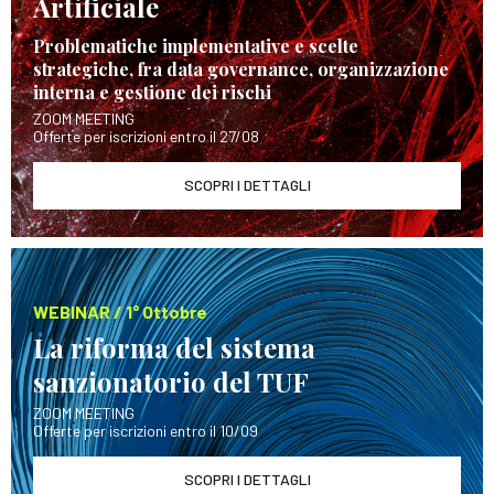
Artificiale
Problematiche implementative e scelte
strategiche, fra data governance, organizzazione
interna e gestione dei rischi
ZOOM MEETING
Offerte per iscrizioni entro il 27/08
SCOPRI I DETTAGLI
WEBINAR / 1° Ottobre
La riforma del sistema
sanzionatorio del TUF
ZOOM MEETING
Offerte per iscrizioni entro il 10/09
SCOPRI I DETTAGLI