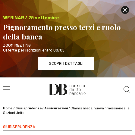
WEBINAR / 29 settembre
Pignoramento presso terzi e ruolo
della banca
ZOOM MEETING
Offerte per iscrizioni entro 08/09
SCOPRI I DETTAGLI
Cerca nel sito
WEBINAR / 29 settembre
Pignoramento presso terzi e ruolo della banca
SCOPRI I DETTAGLI
Home
/
Giurisprudenza
/
Assicurazioni
/
Claims made: nuova rimessione alle
Sezioni Unite
GIURISPRUDENZA