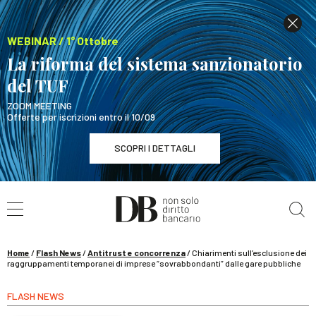
WEBINAR / 1° Ottobre
La riforma del sistema sanzionatorio
del TUF
ZOOM MEETING
Offerte per iscrizioni entro il 10/09
SCOPRI I DETTAGLI
Cerca nel sito
WEBINAR / 1° Ottobre
La riforma del sistema sanzionatorio del TUF
SCOPRI I DETTAGLI
Home
/
Flash News
/
Antitrust e concorrenza
/
Chiarimenti sull’esclusione dei
raggruppamenti temporanei di imprese “sovrabbondanti” dalle gare pubbliche
FLASH NEWS