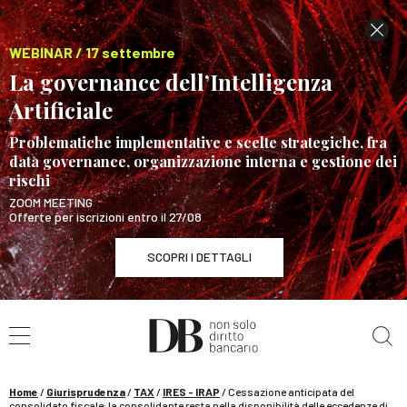
WEBINAR / 17 settembre
La governance dell’Intelligenza
Artificiale
Problematiche implementative e scelte strategiche, fra
data governance, organizzazione interna e gestione dei
rischi
ZOOM MEETING
Offerte per iscrizioni entro il 27/08
SCOPRI I DETTAGLI
Cerca nel sito
WEBINAR / 17 settembre
La governance dell’Intelligenza Artificiale
SCOPRI I DETTAGLI
Home
/
Giurisprudenza
/
TAX
/
IRES - IRAP
/
Cessazione anticipata del
consolidato fiscale: la consolidante resta nella disponibilità delle eccedenze di