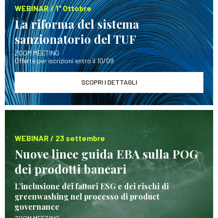
WEBINAR / 1° Ottobre
La riforma del sistema
sanzionatorio del TUF
ZOOM MEETING
Offerte per iscrizioni entro il 10/09
SCOPRI I DETTAGLI
WEBINAR / 23 settembre
Nuove linee guida EBA sulla POG
dei prodotti bancari
L’inclusione dei fattori ESG e dei rischi di
greenwashing nel processo di product
governance