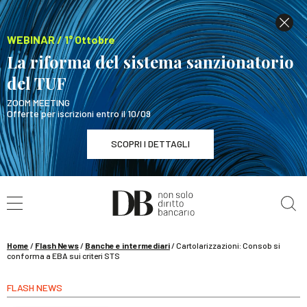
WEBINAR / 1° Ottobre
La riforma del sistema sanzionatorio
del TUF
ZOOM MEETING
Offerte per iscrizioni entro il 10/09
SCOPRI I DETTAGLI
Cerca nel sito
WEBINAR / 1° Ottobre
La riforma del sistema sanzionatorio del TUF
SCOPRI I DETTAGLI
Home
/
Flash News
/
Banche e intermediari
/
Cartolarizzazioni: Consob si
conforma a EBA sui criteri STS
FLASH NEWS