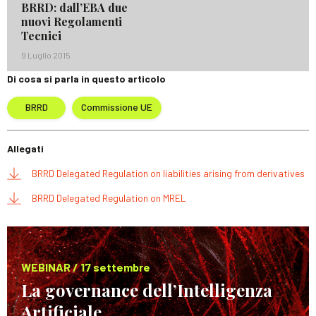
BRRD: dall’EBA due
nuovi Regolamenti
Tecnici
9 Luglio 2015
Di cosa si parla in questo articolo
BRRD
Commissione UE
Allegati
BRRD Delegated Regulation on liabilities arising from derivatives
BRRD Delegated Regulation on MREL
WEBINAR / 17 settembre
La governance dell’Intelligenza
Artificiale