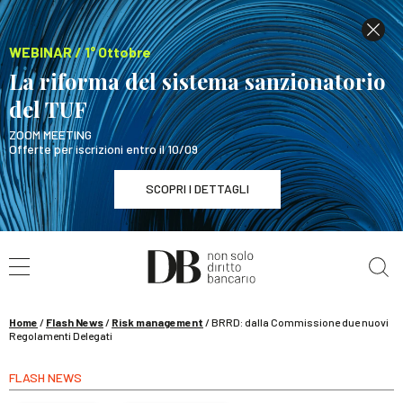
WEBINAR / 1° Ottobre
La riforma del sistema sanzionatorio
del TUF
ZOOM MEETING
Offerte per iscrizioni entro il 10/09
SCOPRI I DETTAGLI
Cerca nel sito
WEBINAR / 1° Ottobre
La riforma del sistema sanzionatorio del TUF
SCOPRI I DETTAGLI
Home
/
Flash News
/
Risk management
/
BRRD: dalla Commissione due nuovi
Regolamenti Delegati
FLASH NEWS