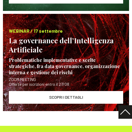
WEBINAR / 17 settembre
La governance dell’Intelligenza
Artificiale
Problematiche implementative e scelte
strategiche, fra data governance, organizzazione
interna e gestione dei rischi
ZOOM MEETING
Offerte per iscrizioni entro il 27/08
SCOPRI I DETTAGLI