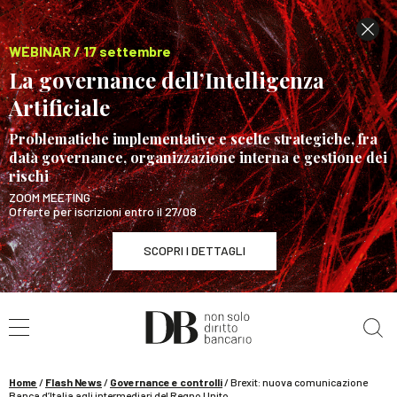
WEBINAR / 17 settembre
La governance dell’Intelligenza
Artificiale
Problematiche implementative e scelte strategiche, fra
data governance, organizzazione interna e gestione dei
rischi
ZOOM MEETING
Offerte per iscrizioni entro il 27/08
SCOPRI I DETTAGLI
Cerca nel sito
WEBINAR / 17 settembre
La governance dell’Intelligenza Artificiale
SCOPRI I DETTAGLI
Home
/
Flash News
/
Governance e controlli
/
Brexit: nuova comunicazione
Banca d’Italia agli intermediari del Regno Unito