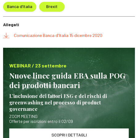
Banca d’Italia
Brexit
Allegati
Comunicazione Banca d'Italia 15 dicembre 2020
WEBINAR / 23 settembre
Nuove linee guida EBA sulla POG
dei prodotti bancari
L’inclusione dei fattori ESG e dei rischi di
greenwashing nel processo di product
governance
ZOOM MEETING
Offerte per iscrizioni entro il 02/09
SCOPRI I DETTAGLI