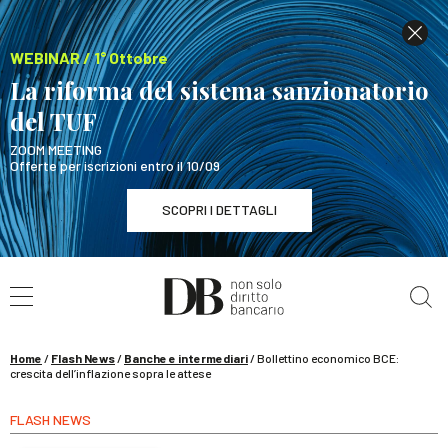
WEBINAR / 1° Ottobre
La riforma del sistema sanzionatorio
del TUF
ZOOM MEETING
Offerte per iscrizioni entro il 10/09
SCOPRI I DETTAGLI
Cerca nel sito
WEBINAR / 1° Ottobre
La riforma del sistema sanzionatorio del TUF
SCOPRI I DETTAGLI
Home
/
Flash News
/
Banche e intermediari
/
Bollettino economico BCE:
crescita dell’inflazione sopra le attese
FLASH NEWS