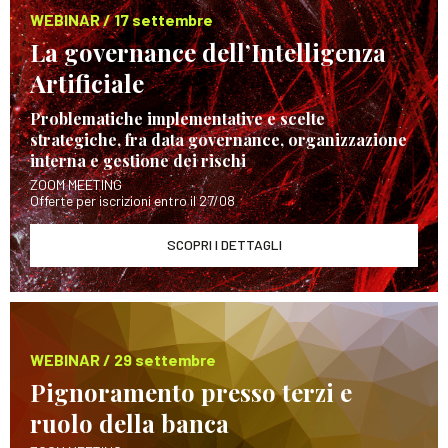
WEBINAR / 17 settembre
La governance dell’Intelligenza
Artificiale
Problematiche implementative e scelte
strategiche, fra data governance, organizzazione
interna e gestione dei rischi
ZOOM MEETING
Offerte per iscrizioni entro il 27/08
SCOPRI I DETTAGLI
WEBINAR / 29 settembre
Pignoramento presso terzi e
ruolo della banca