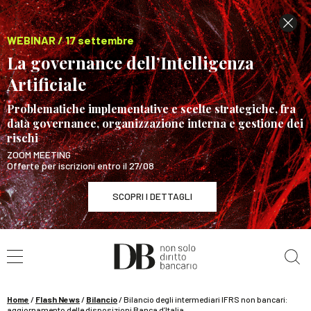
WEBINAR / 17 settembre
La governance dell’Intelligenza
Artificiale
Problematiche implementative e scelte strategiche, fra
data governance, organizzazione interna e gestione dei
rischi
ZOOM MEETING
Offerte per iscrizioni entro il 27/08
SCOPRI I DETTAGLI
Cerca nel sito
WEBINAR / 17 settembre
La governance dell’Intelligenza Artificiale
SCOPRI I DETTAGLI
Home
/
Flash News
/
Bilancio
/
Bilancio degli intermediari IFRS non bancari:
aggiornamento delle disposizioni Banca d’Italia